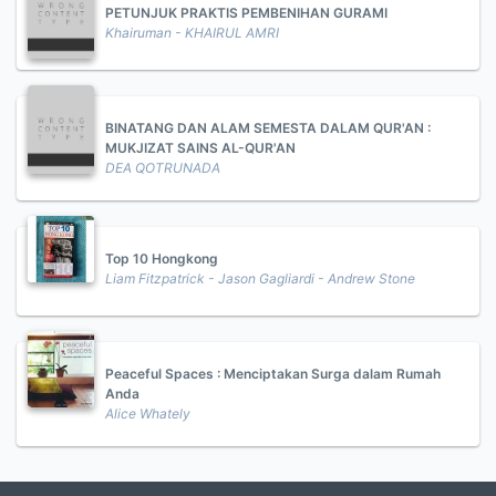
PETUNJUK PRAKTIS PEMBENIHAN GURAMI
Khairuman - KHAIRUL AMRI
BINATANG DAN ALAM SEMESTA DALAM QUR'AN :
MUKJIZAT SAINS AL-QUR'AN
DEA QOTRUNADA
Top 10 Hongkong
Liam Fitzpatrick - Jason Gagliardi - Andrew Stone
Peaceful Spaces : Menciptakan Surga dalam Rumah
Anda
Alice Whately