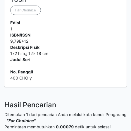
Far Choinice
Edisi
1
ISBN/ISSN
9,79E+12
Deskripsi Fisik
172 hlm,; 12x 18 cm
Judul Seri
-
No. Panggil
400 CHO y
Hasil Pencarian
Ditemukan
1
dari pencarian Anda melalui kata kunci:
Pengarang
:
"Far Choinice"
Permintaan membutuhkan
0.00079
detik untuk selesai