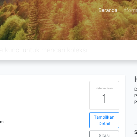
Beranda
Inform
Ketersediaan
D
1
P
P
Tampilkan
cm
Detail
S
Sitasi