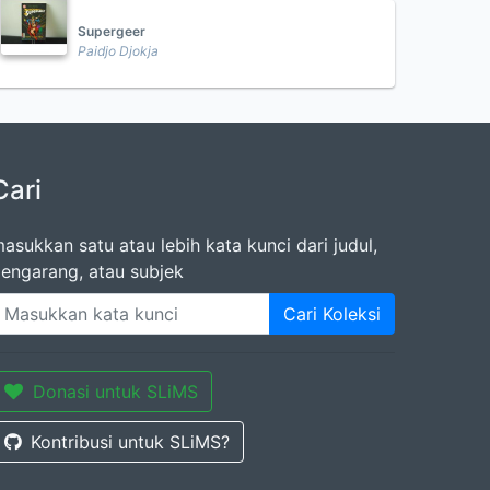
Supergeer
Paidjo Djokja
Cari
asukkan satu atau lebih kata kunci dari judul,
engarang, atau subjek
Cari Koleksi
Donasi untuk SLiMS
Kontribusi untuk SLiMS?