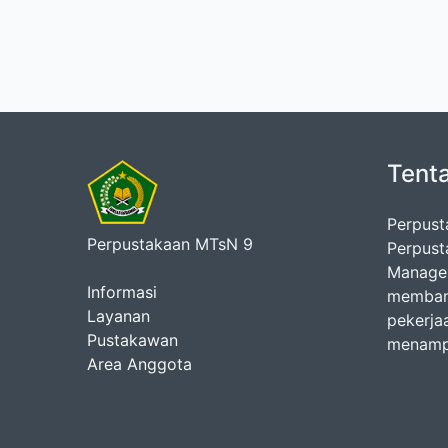
Tent
Perpust
Perpustakaan MTsN 9
Perpust
Managem
Informasi
membant
Layanan
pekerja
Pustakawan
menampi
Area Anggota