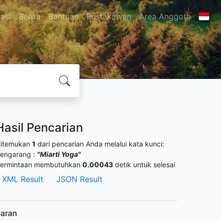
asi
Berita
Bantuan
Pustakawan
Area Anggota
Hasil Pencarian
itemukan
1
dari pencarian Anda melalui kata kunci:
engarang :
"Miarti Yoga"
ermintaan membutuhkan
0.00043
detik untuk selesai
XML Result
JSON Result
aran