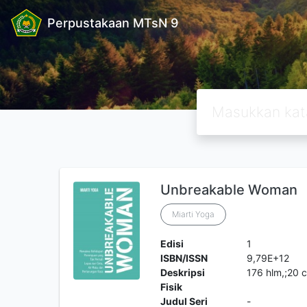
Perpustakaan MTsN 9
Unbreakable Woman
Miarti Yoga
Edisi
1
ISBN/ISSN
9,79E+12
Deskripsi
176 hlm,;20 
Fisik
Judul Seri
-