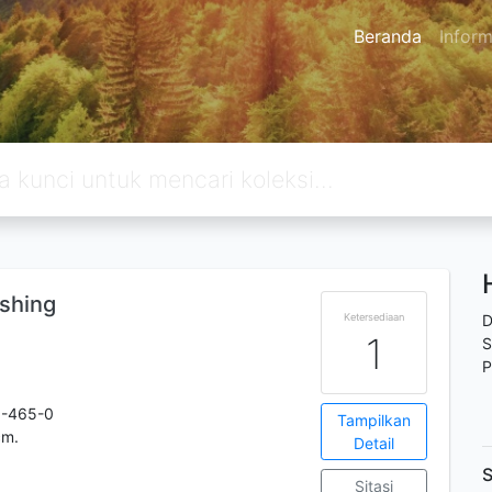
Beranda
Inform
ishing
Ketersediaan
D
1
S
P
5-465-0
Tampilkan
cm.
Detail
S
Sitasi