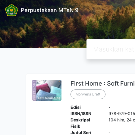
Perpustakaan MTsN 9
First Home : Soft Furn
Morwena Brett
Edisi
-
ISBN/ISSN
978-979-01
Deskripsi
104 hlm, 24 
Fisik
Judul Seri
-