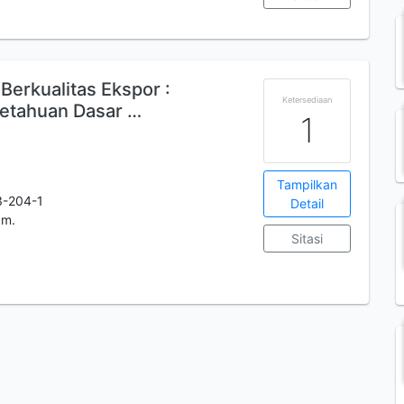
 Berkualitas Ekspor :
Ketersediaan
etahuan Dasar …
1
Tampilkan
3-204-1
Detail
cm.
Sitasi