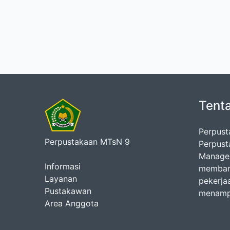
Tent
Perpust
Perpustakaan MTsN 9
Perpust
Managem
Informasi
membant
Layanan
pekerja
Pustakawan
menampi
Area Anggota