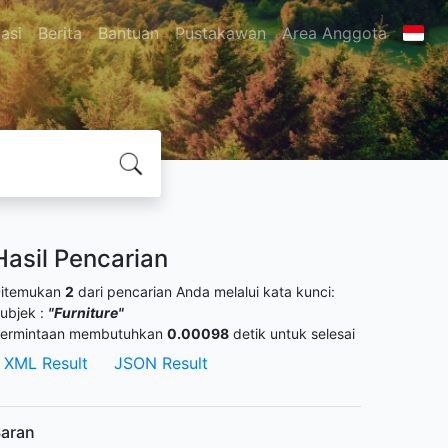
asi
Berita
Bantuan
Pustakawan
Area Anggota
Hasil Pencarian
itemukan
2
dari pencarian Anda melalui kata kunci:
ubjek :
"Furniture"
ermintaan membutuhkan
0.00098
detik untuk selesai
XML Result
JSON Result
aran