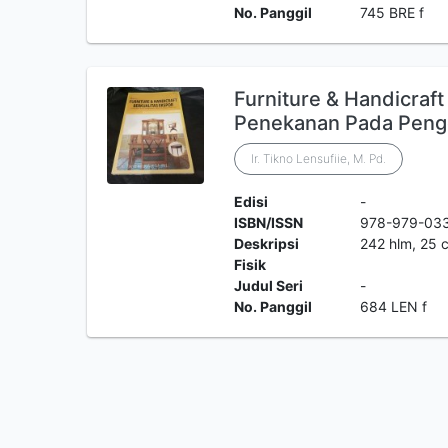
No. Panggil
745 BRE f
Furniture & Handicraft
Penekanan Pada Peng
Ir. Tikno Lensufiie, M. Pd.
Edisi
-
ISBN/ISSN
978-979-03
Deskripsi
242 hlm, 25 
Fisik
Judul Seri
-
No. Panggil
684 LEN f