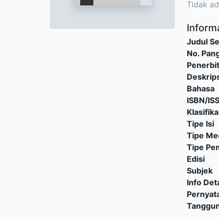
Tidak ad
Informa
Judul Se
No. Pang
Penerbi
Deskrips
Bahasa
ISBN/IS
Klasifika
Tipe Isi
Tipe Me
Tipe P
Edisi
Subjek
Info Deta
Pernyat
Tanggu