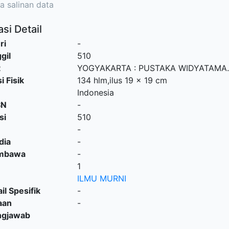
a salinan data
si Detail
ri
-
gil
510
t
YOGYAKARTA
:
PUSTAKA WIDYATAMA
i Fisik
134 hlm,ilus 19 x 19 cm
Indonesia
SN
-
si
510
-
dia
-
embawa
-
1
ILMU MURNI
il Spesifik
-
aan
-
ngjawab