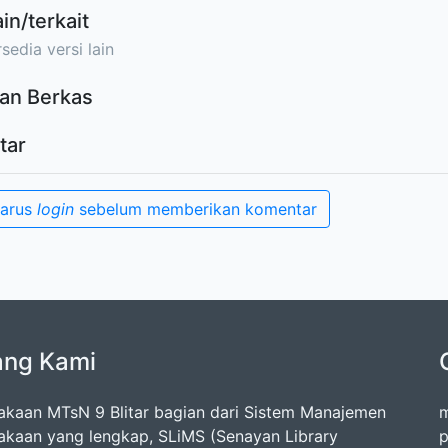
ain/terkait
sedia versi lain
an Berkas
tar
harus
login
sebelum memberikan komentar
ang Kami
akaan MTsN 9 Blitar bagian dari Sistem Manajemen
m
akaan yang lengkap, SLiMS (Senayan Library
p