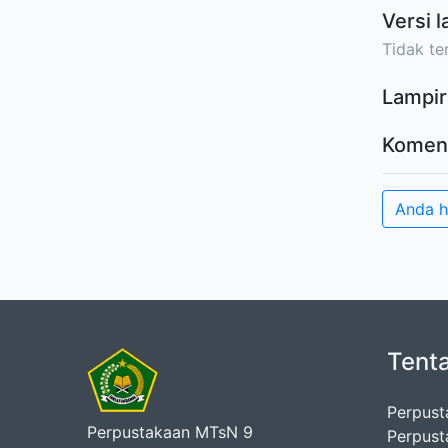
Versi l
Tidak ter
Lampir
Komen
Anda 
Tent
Perpust
Perpustakaan MTsN 9
Perpust