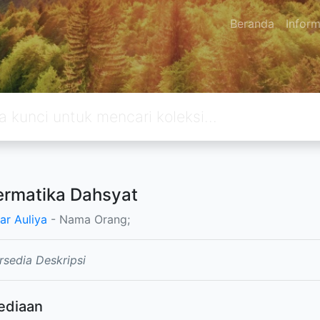
Beranda
Inform
rmatika Dahsyat
ar Auliya
- Nama Orang;
rsedia Deskripsi
ediaan