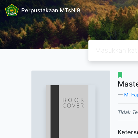
Perpustakaan MTsN 9
Maste
M. Faj
Tidak Te
Keters