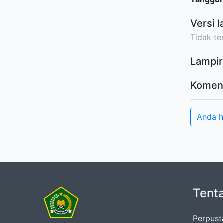
Versi l
Tidak ter
Lampir
Komen
Anda 
Tent
Perpust