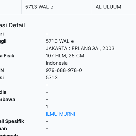
571.3 WAL e
AL ULUUM
si Detail
ri
-
gil
571.3 WAL e
t
JAKARTA
:
ERLANGGA
.,
2003
i Fisik
107 HLM, 25 CM
Indonesia
SN
979-688-978-0
si
571,3
-
dia
-
embawa
-
1
ILMU MURNI
il Spesifik
-
aan
-
ngjawab