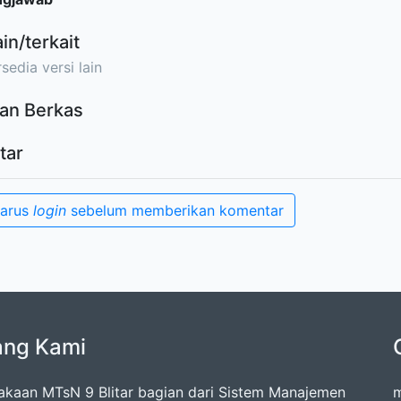
ain/terkait
sedia versi lain
an Berkas
tar
harus
login
sebelum memberikan komentar
ang Kami
akaan MTsN 9 Blitar bagian dari Sistem Manajemen
m