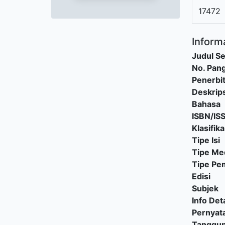
17472
Informa
Judul Se
No. Pang
Penerbi
Deskrips
Bahasa
ISBN/IS
Klasifika
Tipe Isi
Tipe Me
Tipe P
Edisi
Subjek
Info Deta
Pernyat
Tanggu