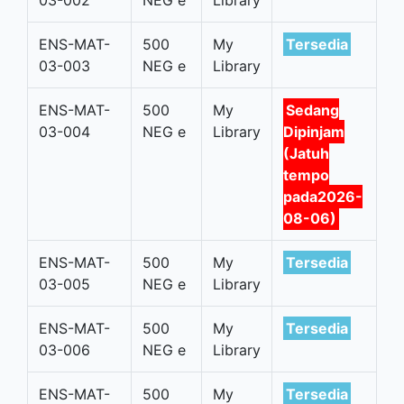
ENS-MAT-
500
My
Tersedia
03-003
NEG e
Library
ENS-MAT-
500
My
Sedang
03-004
NEG e
Library
Dipinjam
(Jatuh
tempo
pada2026-
08-06)
ENS-MAT-
500
My
Tersedia
03-005
NEG e
Library
ENS-MAT-
500
My
Tersedia
03-006
NEG e
Library
ENS-MAT-
500
My
Tersedia