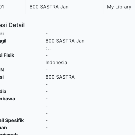
01
800 SASTRA Jan
My Library
si Detail
ri
-
gil
800 SASTRA Jan
t
:
.,
i Fisik
-
Indonesia
SN
-
si
800 SASTRA
-
dia
-
embawa
-
-
-
il Spesifik
-
aan
-
ngjawab