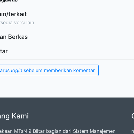
ain/terkait
sedia versi lain
an Berkas
tar
harus
login
sebelum memberikan komentar
ang Kami
akaan MTsN 9 Blitar bagian dari Sistem Manajemen
m