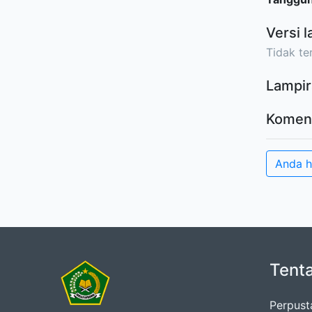
Versi l
Tidak ter
Lampir
Komen
Anda 
Tent
Perpust