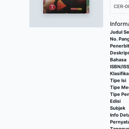
CER-0
Informa
Judul Se
No. Pang
Penerbi
Deskrips
Bahasa
ISBN/IS
Klasifika
Tipe Isi
Tipe Me
Tipe P
Edisi
Subjek
Info Deta
Pernyat
Tanggu