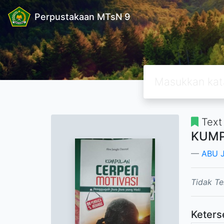
Perpustakaan MTsN 9
Text
KUMP
ABU 
Tidak Te
Keters