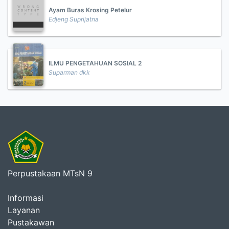
Ayam Buras Krosing Petelur
Edjeng Suprijatna
ILMU PENGETAHUAN SOSIAL 2
Suparman dkk
Perpustakaan MTsN 9
Informasi
Layanan
Pustakawan