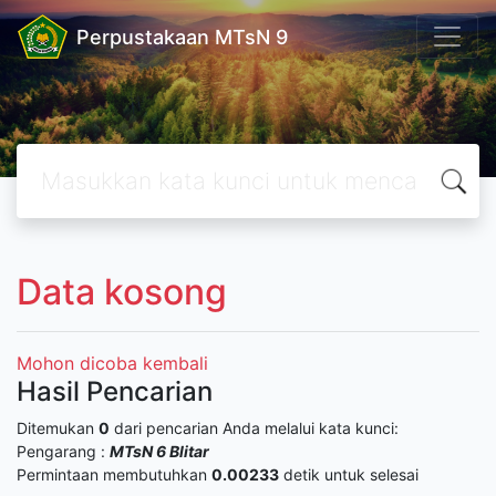
Perpustakaan MTsN 9
Data kosong
Mohon dicoba kembali
Hasil Pencarian
Ditemukan
0
dari pencarian Anda melalui kata kunci:
Pengarang :
MTsN 6 Blitar
Permintaan membutuhkan
0.00233
detik untuk selesai