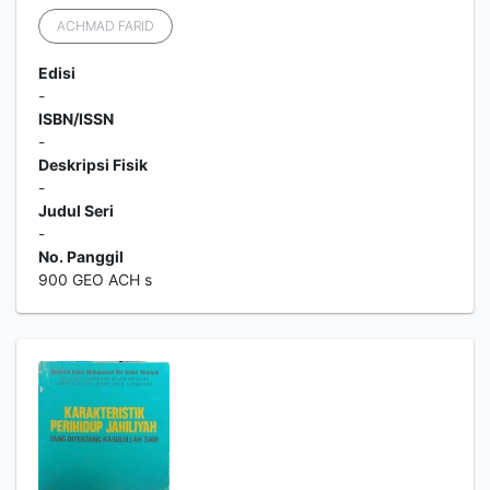
ACHMAD FARID
Edisi
-
ISBN/ISSN
-
Deskripsi Fisik
-
Judul Seri
-
No. Panggil
900 GEO ACH s