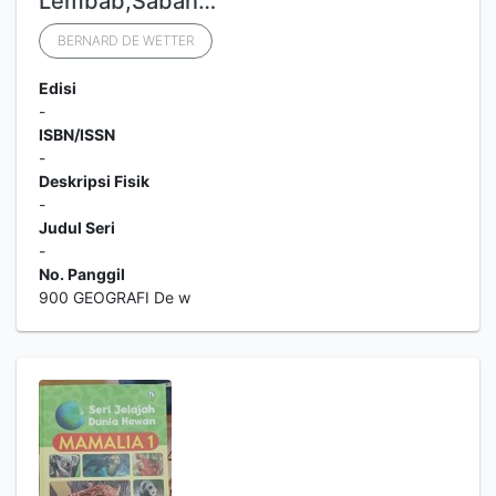
Lembab,Saban…
BERNARD DE WETTER
Edisi
-
ISBN/ISSN
-
Deskripsi Fisik
-
Judul Seri
-
No. Panggil
900 GEOGRAFI De w