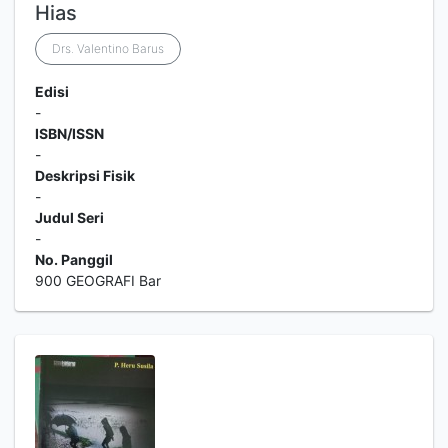
Hias
Drs. Valentino Barus
Edisi
-
ISBN/ISSN
-
Deskripsi Fisik
-
Judul Seri
-
No. Panggil
900 GEOGRAFI Bar