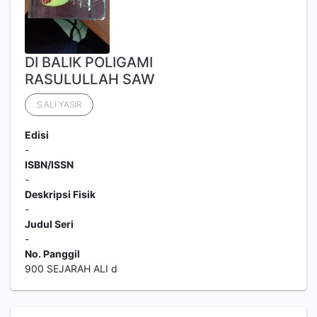
DI BALIK POLIGAMI
RASULULLAH SAW
S.ALI YASIR
Edisi
-
ISBN/ISSN
-
Deskripsi Fisik
-
Judul Seri
-
No. Panggil
900 SEJARAH ALI d