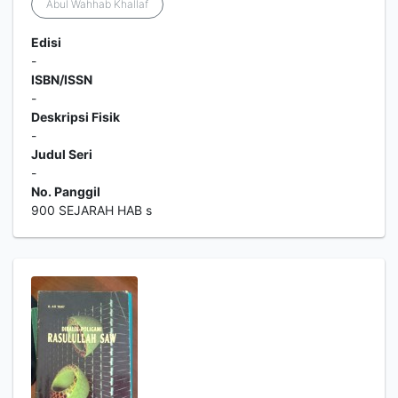
Abul Wahhab Khallaf
Edisi
-
ISBN/ISSN
-
Deskripsi Fisik
-
Judul Seri
-
No. Panggil
900 SEJARAH HAB s