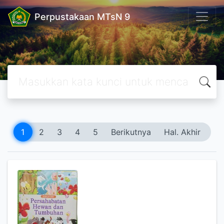
Perpustakaan MTsN 9
1
2
3
4
5
Berikutnya
Hal. Akhir