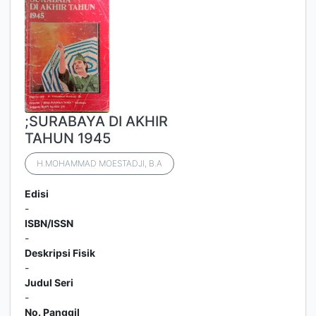
;SURABAYA DI AKHIR
TAHUN 1945
H.MOHAMMAD MOESTADJI, B.A
Edisi
-
ISBN/ISSN
-
Deskripsi Fisik
-
Judul Seri
-
No. Panggil