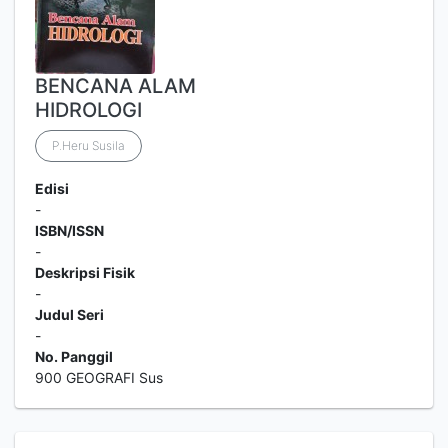
BENCANA ALAM
HIDROLOGI
P.Heru Susila
Edisi
-
ISBN/ISSN
-
Deskripsi Fisik
-
Judul Seri
-
No. Panggil
900 GEOGRAFI Sus