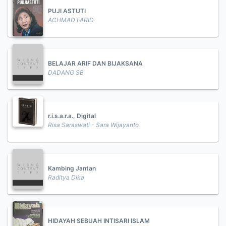
PUJI ASTUTI
ACHMAD FARID
BELAJAR ARIF DAN BIJAKSANA
DADANG SB
r.i.s.a.r.a., Digital
Risa Saraswati - Sara Wijayanto
Kambing Jantan
Raditya Dika
HIDAYAH SEBUAH INTISARI ISLAM