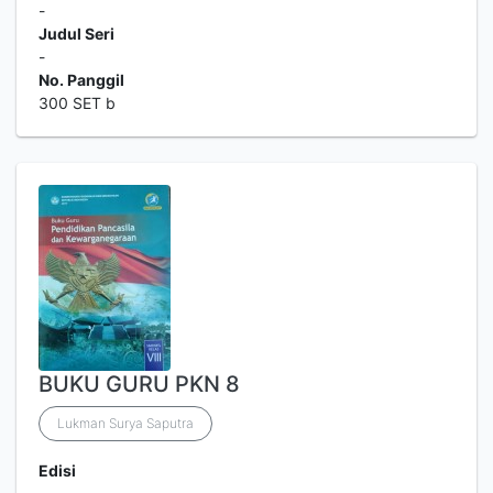
-
Judul Seri
-
No. Panggil
300 SET b
BUKU GURU PKN 8
Lukman Surya Saputra
Edisi