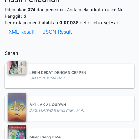
Ditemukan
374
dari pencarian Anda melalui kata kunci:
No.
Panggil :
3
Permintaan membutuhkan
0.00038
detik untuk selesai
XML Result
JSON Result
Saran
LEBIH DEKAT DENGAN CERPEN
ISMAIL KUSMAYADI
AKHLAK AL QUR'AN
DRS. H.ANWAR MASY'ARI, M.A.
Mimpi Sang DIVA