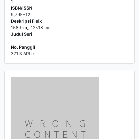
1
ISBN/ISSN
9,79E+12
Deskripsi Fisik
158 hlm,; 12x18 cm
Judul Seri
-
No. Panggil
371.3 ARI c