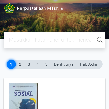
Perpustakaan MTsN 9
1
2
3
4
5
Berikutnya
Hal. Akhir