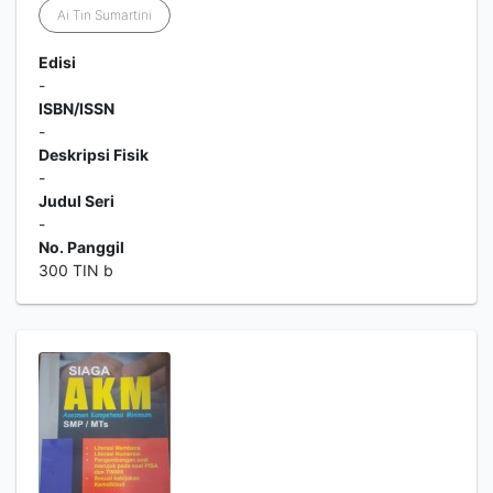
Ai Tin Sumartini
Edisi
-
ISBN/ISSN
-
Deskripsi Fisik
-
Judul Seri
-
No. Panggil
300 TIN b