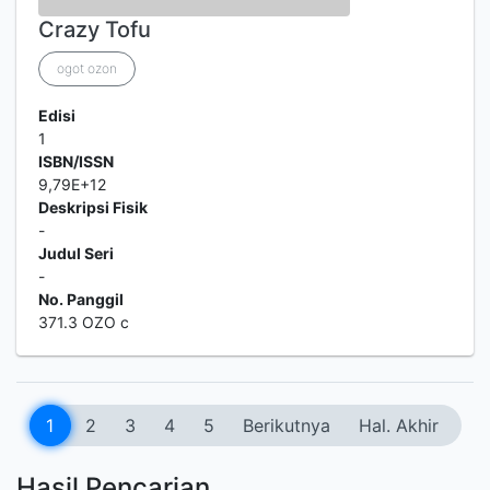
Crazy Tofu
ogot ozon
Edisi
1
ISBN/ISSN
9,79E+12
Deskripsi Fisik
-
Judul Seri
-
No. Panggil
371.3 OZO c
1
2
3
4
5
Berikutnya
Hal. Akhir
Hasil Pencarian