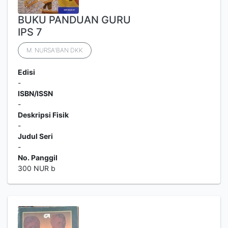
BUKU PANDUAN GURU
IPS 7
M. NURSA'BAN DKK
Edisi
-
ISBN/ISSN
-
Deskripsi Fisik
-
Judul Seri
-
No. Panggil
300 NUR b