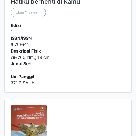
Hatiku berhenti di Kamu
Ekaa Y Saleem
Edisi
1
ISBN/ISSN
9,79E+12
Deskripsi Fisik
xii+260 hlm,; 19 cm
Judul Seri
-
No. Panggil
371.3 SAL h