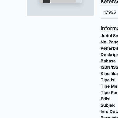
Keters
17995
Informa
Judul Se
No. Pang
Penerbi
Deskrips
Bahasa
ISBN/IS
Klasifika
Tipe Isi
Tipe Me
Tipe P
Edisi
Subjek
Info Deta
Pernyat