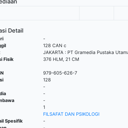
ediaan
si Detail
ri
-
gil
128 CAN c
t
JAKARTA
:
PT Gramedia Pustaka Utam
i Fisik
376 HLM, 21 CM
SN
979-605-626-7
si
128
-
dia
-
embawa
-
1
FILSAFAT DAN PSIKOLOGI
il Spesifik
-
aan
-