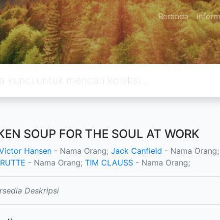
Beranda
Inform
KEN SOUP FOR THE SOUL AT WORK
Victor Hansen
- Nama Orang;
Jack Canfield
- Nama Orang
 RUTTE
- Nama Orang;
TIM CLAUSS
- Nama Orang;
rsedia Deskripsi