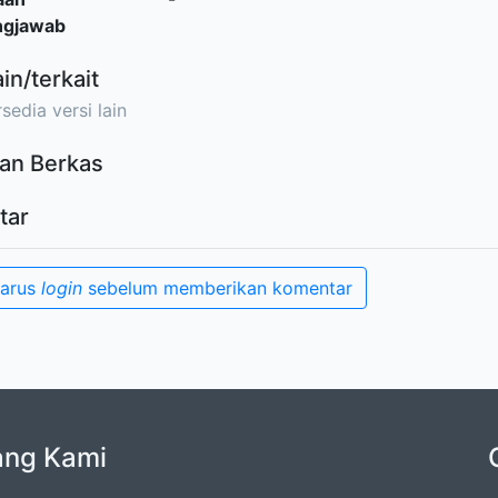
ngjawab
ain/terkait
sedia versi lain
an Berkas
tar
harus
login
sebelum memberikan komentar
ang Kami