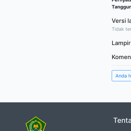
Tanggu
Versi l
Tidak ter
Lampir
Komen
Anda 
Tent