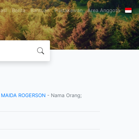
asi
Berita
Bantuan
Pustakawan
Area Anggota
;
MAIDA ROGERSON
- Nama Orang;