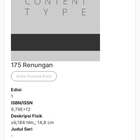
175 Renungan
Andie Kusuma Brata
Edisi
1
ISBN/ISSN
9,79E+12
Deskripsi Fisik
viii,184 hlm,; 14,8 cm
Judul Seri
-