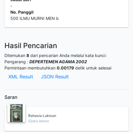
-
No. Panggil
500 ILMU MURNI MEN b
Hasil Pencarian
Ditemukan
8
dari pencarian Anda melalui kata kunci:
Pengarang :
DEPERTEMEN AGAMA 2002
Permintaan membutuhkan
0.00179
detik untuk selesai
XML Result
JSON Result
Saran
Rahasia Lukisan
Djoko lelono